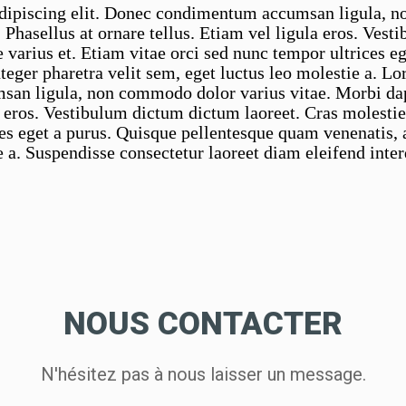
adipiscing elit. Donec condimentum accumsan ligula, 
Phasellus at ornare tellus. Etiam vel ligula eros. Vest
e varius et. Etiam vitae orci sed nunc tempor ultrices e
nteger pharetra velit sem, eget luctus leo molestie a. L
san ligula, non commodo dolor varius vitae. Morbi da
a eros. Vestibulum dictum dictum laoreet. Cras molestie 
ces eget a purus. Quisque pellentesque quam venenatis, a
ie a. Suspendisse consectetur laoreet diam eleifend inte
NOUS CONTACTER
N'hésitez pas à nous laisser un message.